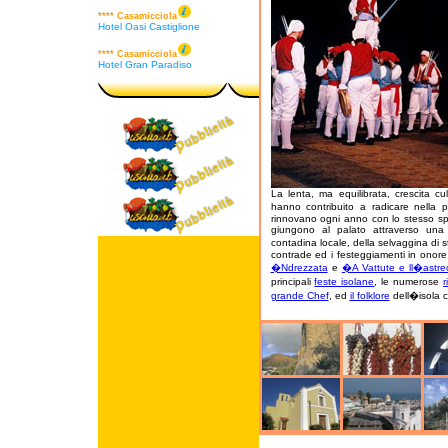
**** Casamicciola
Hotel Oasi Castiglione
**** Casamicciola
Hotel Gran Paradiso
La lenta, ma equilibrata, crescita cul
hanno contribuito a radicare nella p
rinnovano ogni anno con lo stesso spl
giungono al palato attraverso un
contadina locale, della selvaggina di s
contrade ed i festeggiamenti in onore d
�Ndrezzata
e
�A Vattute e ll�astr
principali
feste isolane
, le numerose
r
grande Chef
, ed
il folklore
dell�isola co