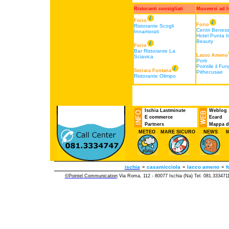
Ristoranti consigliati
Muoversi ad I
Forio
Forio
Ristorante Scogli
Centri Benes
Innamorati
Hotel Punta I
Beauty
Forio
Bar Ristorante La
Lacco Ameno
Sciavica
Porti
Pointile il Fu
Serrara Fontana
Pithecusae
Ristorante Olimpo
Ischia Lastminute
Weblog
E commerce
Ecard
Partners
Mappa de
METEO
MARE SICURO
NEWS
M
-
-
-
ischia
casamicciola
lacco ameno
f
©Pointel Communication
Via Roma, 112 - 80077 Ischia (Na) Tel. 081.33347