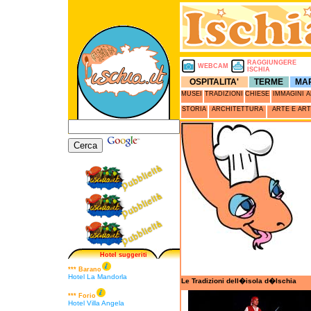
RAGGIUNGERE
WEBCAM
ISCHIA
OSPITALITA
'
TERME
MA
MUSEI
TRADIZIONI
CHIESE
IMMAGINI 
STORIA
ARCHITETTURA
ARTE E ART
Hotel suggeriti
*** Barano
Hotel La Mandorla
Le Tradizioni dell�isola d�Ischia
*** Forio
Hotel Villa Angela