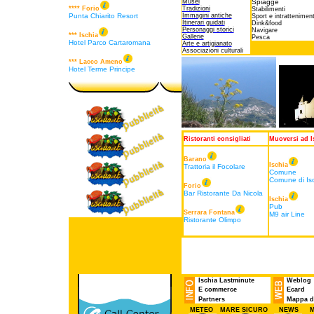
Musei
Spiagge
**** Forio
Tradizioni
Stabilimenti
Punta Chiarito Resort
Immagini antiche
Sport e intrattenimen
Itinerari guidati
Dink&food
Personaggi storici
Navigare
*** Ischia
Gallerie
Pesca
Hotel Parco Cartaromana
Arte e artigianato
Associazioni culturali
*** Lacco Ameno
Hotel Terme Principe
Ristoranti consigliati
Muoversi ad I
Barano
Ischia
Trattoria il Focolare
Comune
Comune di Is
Forio
Bar Ristorante Da Nicola
Ischia
Pub
Serrara Fontana
M9 air Line
Ristorante Olimpo
Ischia Lastminute
Weblog
E commerce
Ecard
Partners
Mappa de
METEO
MARE SICURO
NEWS
M