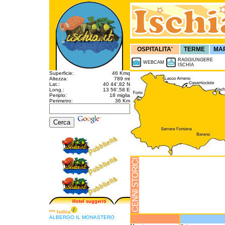
OSPITALITA'
TERME
MA
RAGGIUNGERE
WEBCAM
ISCHIA
Superficie:
46 Kmq
Altezza:
789 mt
Lat.:
40 44',82 N
Long.:
13 56',58 E
Periplo:
18 miglia
Perimetro:
36 Km
Hotel suggeriti
*** Ischia
ALBERGO IL MONASTERO