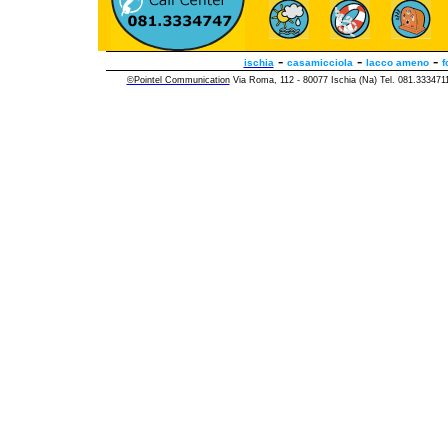
-
-
-
ischia
casamicciola
lacco ameno
f
©Pointel Communication
Via Roma, 112 - 80077 Ischia (Na) Tel. 081.33347