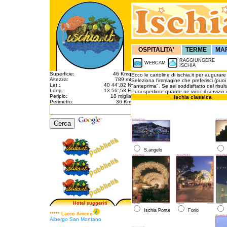
OSPITALITA'
TERME
MA
RAGGIUNGERE
WEBCAM
ISCHIA
Superficie:
46 Kmq
Ecco le cartoline di ischia.it per augurar
Altezza:
789 mt
Seleziona l'immagine che preferisci (puoi c
Lat.:
40 44',82 N
"anteprima". Se sei soddisftatto del risulta
Long.:
13 56',58 E
Puoi spedirne quante ne vuoi: il servizio 
Periplo:
18 miglia
Ischia classica
Perimetro:
36 Km
S.angelo
Hotel suggeriti
Ischia Ponte
Forio
***** Lacco Ameno
Albergo San Montano