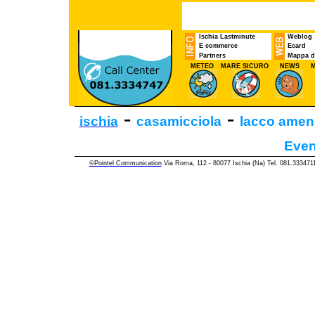
Ischia Lastminute
Weblog
E commerce
Ecard
Partners
Mappa de
METEO
MARE SICURO
NEWS
M
-
-
ischia
casamicciola
lacco amen
Even
©Pointel Communication
Via Roma, 112 - 80077 Ischia (Na) Tel. 081.33347