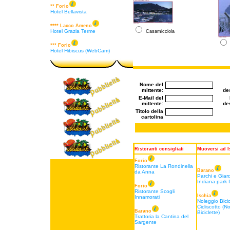
** Forio
Hotel Bellavista
**** Lacco Ameno
Hotel Grazia Terme
Casamicciola
*** Forio
Hotel Hibiscus (WebCam)
Nome del
mittente:
des
E-Mail del
mittente:
des
Titolo della
cartolina
Ristoranti consigliati
Muoversi ad I
Forio
Ristorante La Rondinella
Barano
da Anna
Parchi e Giard
Indiana park 
Forio
Ristorante Scogli
Ischia
Innamorati
Noleggio Bicic
Cicliscotto (N
Barano
Biciclette)
Trattoria la Cantina del
Sargente