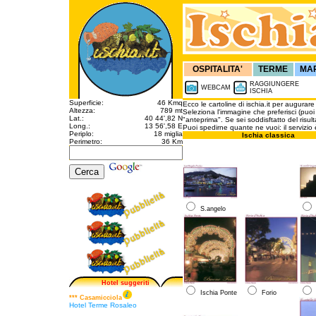
OSPITALITA'
TERME
MA
RAGGIUNGERE
WEBCAM
ISCHIA
Superficie:
46 Kmq
Ecco le cartoline di ischia.it per augurar
Altezza:
789 mt
Seleziona l'immagine che preferisci (puoi c
Lat.:
40 44',82 N
"anteprima". Se sei soddisftatto del risulta
Long.:
13 56',58 E
Puoi spedirne quante ne vuoi: il servizio 
Periplo:
18 miglia
Ischia classica
Perimetro:
36 Km
S.angelo
Hotel suggeriti
Ischia Ponte
Forio
*** Casamicciola
Hotel Terme Rosaleo