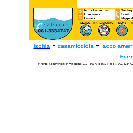
Ischia Lastminute
Weblog
E commerce
Ecard
Partners
Mappa de
METEO
MARE SICURO
NEWS
M
-
-
ischia
casamicciola
lacco amen
Even
©Pointel Communication
Via Roma, 112 - 80077 Ischia (Na) Tel. 081.33347